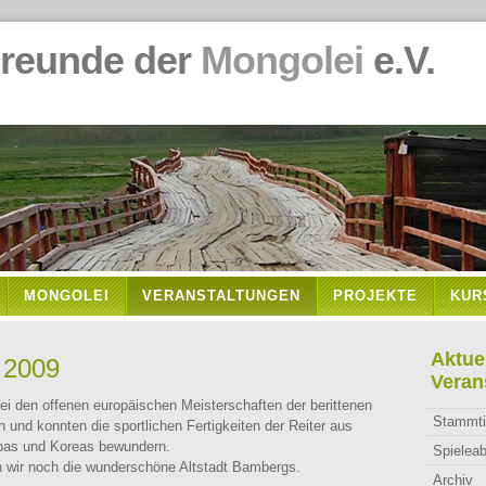
de der
Mongolei
e.V.
MONGOLEI
VERANSTALTUNGEN
PROJEKTE
KUR
Aktue
 2009
Veran
ei den offenen europäischen Meisterschaften der berittenen
Stammti
nd konnten die sportlichen Fertigkeiten der Reiter aus
pas und Koreas bewundern.
Spielea
n wir noch die wunderschöne Altstadt Bambergs.
Archiv