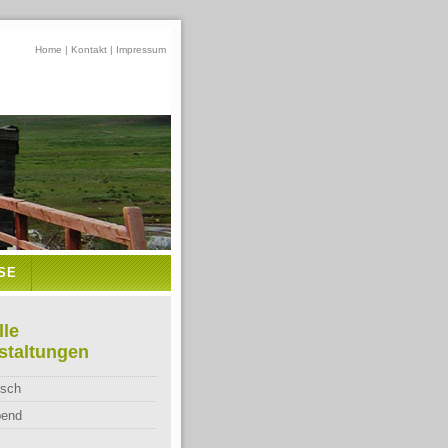
Home
|
Kontakt
|
Impressum
SE
lle
staltungen
sch
bend