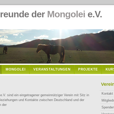
de der
Mongolei
e.V.
MONGOLEI
VERANSTALTUNGEN
PROJEKTE
KUR
Verei
Kontakt
e.V. sind ein eingetragener gemeinnütziger Verein mit Sitz in
Beziehungen und Kontakte zwischen Deutschland und der
Mitglied
n der
Spende