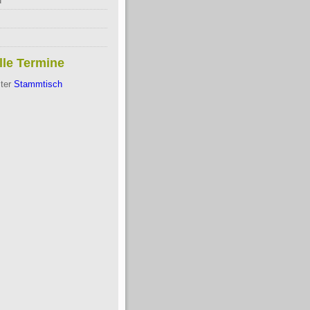
d
lle Termine
ter
Stammtisch