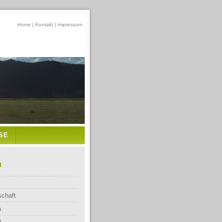
Home
|
Kontakt
|
Impressum
SE
n
schaft
n