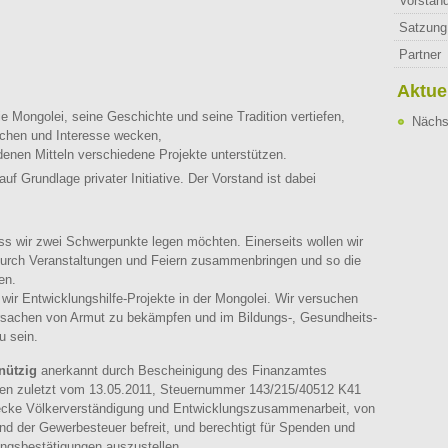
Vorstan
Satzung
Partner
Aktue
e Mongolei, seine Geschichte und seine Tradition vertiefen,
Nächs
chen und Interesse wecken,
enen Mitteln verschiedene Projekte unterstützen.
auf Grundlage privater Initiative. Der Vorstand ist dabei
ss wir zwei Schwerpunkte legen möchten. Einerseits wollen wir
urch Veranstaltungen und Feiern zusammenbringen und so die
en.
 wir Entwicklungshilfe-Projekte in der Mongolei. Wir versuchen
 Ursachen von Armut zu bekämpfen und im Bildungs-, Gesundheits-
u sein.
nützig
anerkannt durch Bescheinigung des Finanzamtes
ten zuletzt vom 13.05.2011, Steuernummer 143/215/40512 K41
ecke Völkerverständigung und Entwicklungszusammenarbeit, von
nd der Gewerbesteuer befreit, und berechtigt für Spenden und
ngsbestätigungen auszustellen.