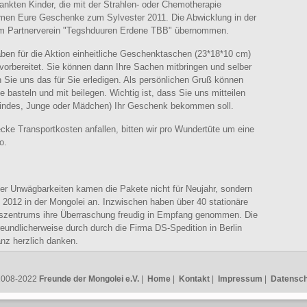
ankten Kinder, die mit der Strahlen- oder Chemotherapie
men Eure Geschenke zum Sylvester 2011. Die Abwicklung in der
em Partnerverein "Tegshduuren Erdene TBB" übernommen.
aben für die Aktion einheitliche Geschenktaschen (23*18*10 cm)
e vorbereitet. Sie können dann Ihre Sachen mitbringen und selber
en Sie uns das für Sie erledigen. Als persönlichen Gruß können
e basteln und mit beilegen. Wichtig ist, dass Sie uns mitteilen
Kindes, Junge oder Mädchen) Ihr Geschenk bekommen soll.
ecke Transportkosten anfallen, bitten wir pro Wundertüte um eine
o.
er Unwägbarkeiten kamen die Pakete nicht für Neujahr, sondern
 2012 in der Mongolei an. Inzwischen haben über 40 stationäre
bszentrums ihre Überraschung freudig in Empfang genommen. Die
eundlicherweise durch durch die Firma DS-Spedition in Berlin
nz herzlich danken.
2008-2022
Freunde der Mongolei e.V.
|
Home
|
Kontakt
|
Impressum
|
Datensch