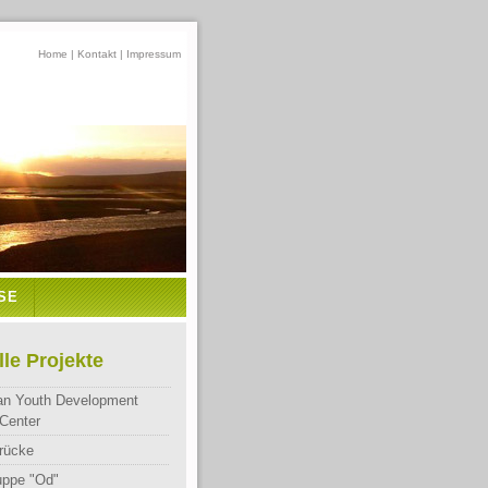
Home
|
Kontakt
|
Impressum
SE
lle Projekte
an Youth Development
Center
rücke
uppe "Od"