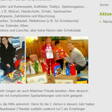
Archiv
rfel- und Kartenspiele, Aufkleber, Teddys, Spielzeugautos...
, z.B. Mützen, Handschuhe, Schals, Sportsachen
Aktue
Zahnpasta, Zahnbürste und Waschzeug
silien, Schulbedarf, Reflektoren (z.B. für Schultasche)
Nächs
er, Kalender, Alben
onbons und Lutscher, aber keine Nüsse oder Schokolade
wohl Jungen als auch Mädchen Freude bereiten. Aber deutsch-
le mit komplizierten Spielanleitungen sind nicht geeignet.
ss die Hilfe ankommt. Denn für die 1. Aktion in diesem Jahr haben
laanbaatar ("Hawdar sudlaliin undesnii tuv") als Empfänger