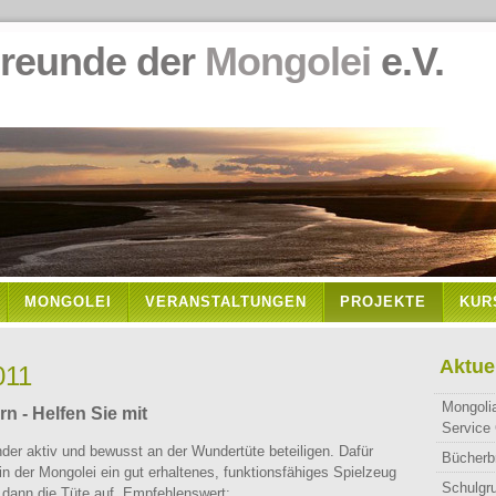
de der
Mongolei
e.V.
MONGOLEI
VERANSTALTUNGEN
PROJEKTE
KUR
Aktue
011
Mongoli
n - Helfen Sie mit
Service 
inder aktiv und bewusst an der Wundertüte beteiligen. Dafür
Bücherb
n der Mongolei ein gut erhaltenes, funktionsfähiges Spielzeug
Schulgr
n dann die Tüte auf. Empfehlenswert: